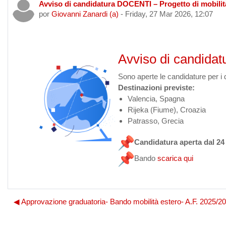
Avviso di candidatura DOCENTI – Progetto di mobili
Número de respostas: 0
por
Giovanni Zanardi (a)
-
Friday, 27 Mar 2026, 12:07
Avviso di candida
Sono aperte le candidature per i 
Destinazioni previste:
Valencia, Spagna
Rijeka (Fiume), Croazia
Patrasso, Grecia
Candidatura aperta dal 24 
Bando
scarica qui
◀︎ Approvazione graduatoria- Bando mobilità estero- A.F. 2025/