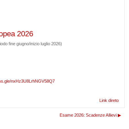
ropea 2026
do fine giugno/inizio luglio 2026)
ms.gle/
nxHz3U8LrhNGV58Q7
Link direto
Esame 2026: Scadenze Allievi ▶︎