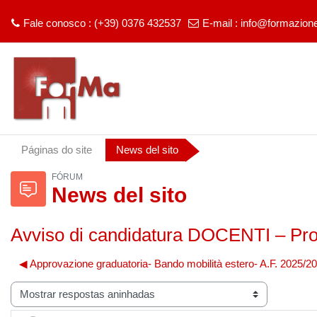
Fale conosco : (+39) 0376 432537
E-mail :
info@formazione
Ir para o conteúdo principal
Páginas do site
News del sito
FÓRUM
News del sito
Avviso di candidatura DOCENTI – Prog
◀︎ Approvazione graduatoria- Bando mobilità estero- A.F. 2025/
 visualização