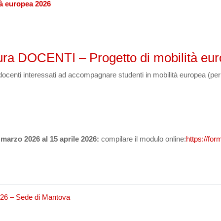
tà europea 2026
tura
DOCENTI
– Progetto di mobilità eu
docenti interessati ad accompagnare studenti in mobilità europea (perio
marzo 2026 al 15 aprile 2026:
compilare il modulo online:
https://for
2026 – Sede di Mantova