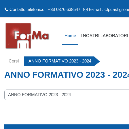
Contatto telefonico : +39 0376 638547
E-mail :
cfpcastiglio
Vai al contenuto principale
Home
I NOSTRI LABORATORI
Corsi
ANNO FORMATIVO 2023 - 2024
ANNO FORMATIVO 2023 - 202
rie di corso