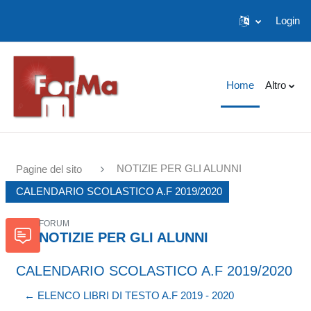
Login
Vai al contenuto principale
Home
Altro
NOTIZIE PER GLI ALUNNI
Pagine del sito
CALENDARIO SCOLASTICO A.F 2019/2020
FORUM
NOTIZIE PER GLI ALUNNI
CALENDARIO SCOLASTICO A.F 2019/2020
← ELENCO LIBRI DI TESTO A.F 2019 - 2020