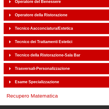
Operatore del Benessere
Operatore della Ristorazione
Tecnico Aacconciatura/Estetica
Tecnico dei Trattamenti Estetici
Tecnico della Ristorazione-Sala Bar
Trasversali-Personalizzazione
Esame Specializzazione
Recupero Matematica