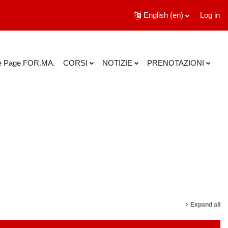
English ‎(en)‎
Log in
 Page FOR.MA.
CORSI
NOTIZIE
PRENOTAZIONI
rch courses
Expand all