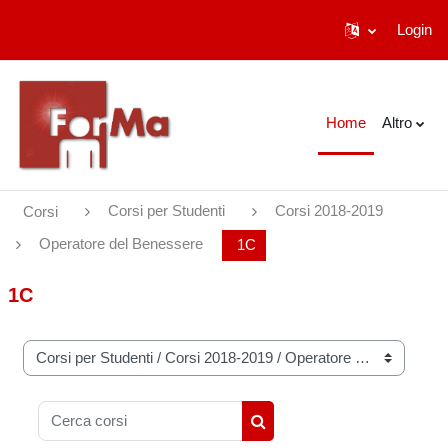
Login
Vai al contenuto principale
Home
Altro
Corsi per Studenti
Corsi 2018-2019
Corsi
Operatore del Benessere
1C
1C
Categorie di corso
Cerca corsi
Cerca corsi