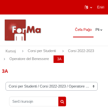
Eniri
Salti al ĉefa enhavo
Ĉefa Paĝo
Pli
Corsi per Studenti
Corsi 2022-2023
Kursoj
Operatore del Benessere
3A
3A
Kategorioj
Serĉi kursojn
Serĉi kursojn