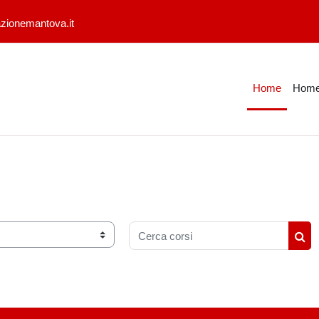
zionemantova.it
Home
Home
Cerca corsi
Cer