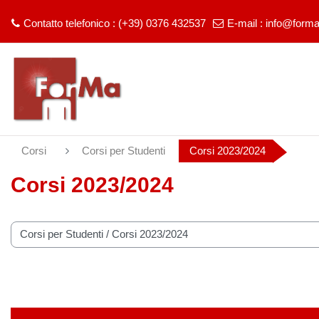
Contatto telefonico : (+39) 0376 432537
E-mail :
info@forma
Vai al contenuto principale
Corsi
Corsi per Studenti
Corsi 2023/2024
Corsi 2023/2024
rie di corso