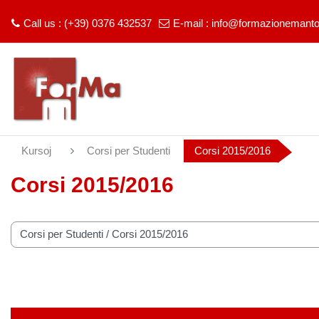
Call us : (+39) 0376 432537
E-mail :
info@formazionemantov
Salti al ĉefa enhavo
Kursoj
Corsi per Studenti
Corsi 2015/2016
Corsi 2015/2016
tegorioj