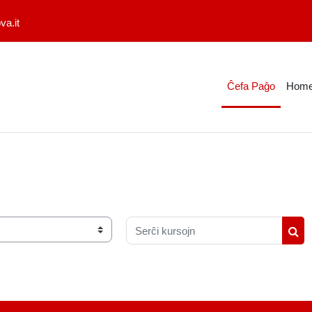
a.it
Ĉefa Paĝo
Home
Serĉi kursojn
Ser