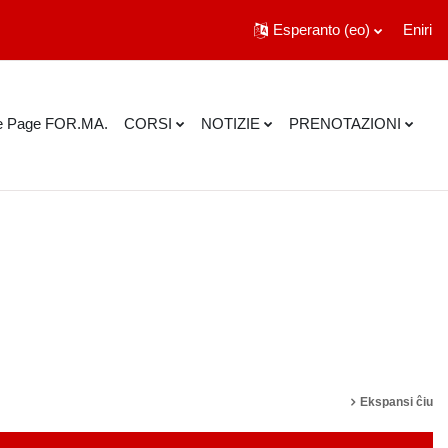
Esperanto ‎(eo)‎
Eniri
 Page FOR.MA.
CORSI
NOTIZIE
PRENOTAZIONI
ĉi kursojn
Ekspansi ĉiu