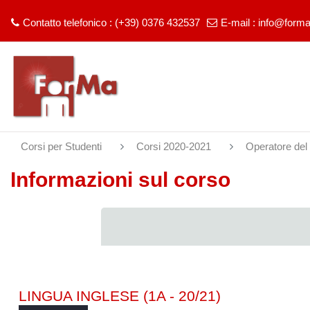
Contatto telefonico : (+39) 0376 432537
E-mail :
info@forma
Vai al contenuto principale
Corsi per Studenti
Corsi 2020-2021
Operatore del
Informazioni sul corso
LINGUA INGLESE (1A - 20/21)