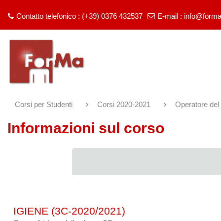
Contatto telefonico : (+39) 0376 432537
E-mail :
info@forma
Vai al contenuto principale
Corsi per Studenti
Corsi 2020-2021
Operatore del
Informazioni sul corso
IGIENE (3C-2020/2021)