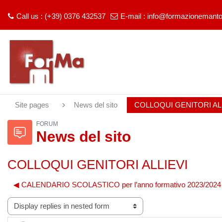
Call us : (+39) 0376 432537
E-mail :
info@formazionemantov
Skip to main content
Site pages
News del sito
COLLOQUI GENITORI AL
FORUM
News del sito
COLLOQUI GENITORI ALLIEVI
◀︎ CALENDARIO SCOLASTICO per l’anno formativo 2023/2024
lay mode