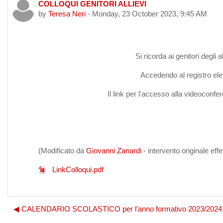
COLLOQUI GENITORI ALLIEVI
Number of replies: 0
by
Teresa Neri
-
Monday, 23 October 2023, 9:45 AM
Si ricorda ai genitori degli 
Accedendo al registro elett
Il link per l'accesso alla videoconfe
(Modificato da
Giovanni Zanardi
- intervento originale effe
LinkColloqui.pdf
◀︎ CALENDARIO SCOLASTICO per l’anno formativo 2023/2024