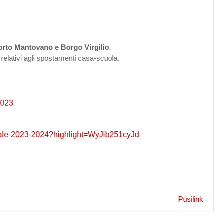
Porto Mantovano e Borgo Virgilio
.
li relativi agli spostamenti casa-scuola.
2023
ale-2023-2024?
highlight=WyJib251cyJd
Püsilink