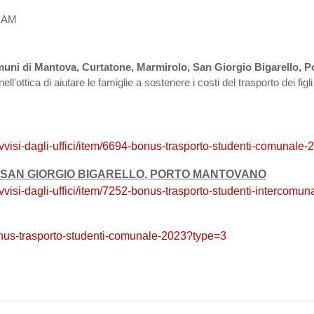
4 AM
Comuni di Mantova, Curtatone, Marmirolo, San Giorgio Bigarello, 
ll'ottica di aiutare le famiglie a sostenere i costi del trasporto dei fig
visi-dagli-
uffici/item/6694-bonus-
trasporto-studenti-comunale-
, SAN GIORGIO BIGARELLO, PORTO MANTOVANO
visi-dagli-
uffici/item/7252-bonus-
trasporto-studenti-
intercomun
us-trasporto-studenti-
comunale-2023?type=3