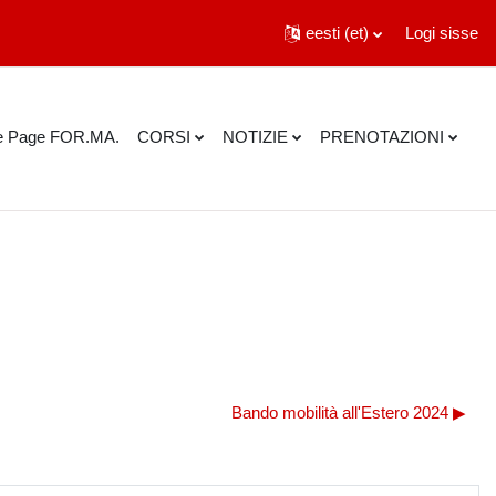
eesti ‎(et)‎
Logi sisse
 Page FOR.MA.
CORSI
NOTIZIE
PRENOTAZIONI
Bando mobilità all'Estero 2024 ▶︎