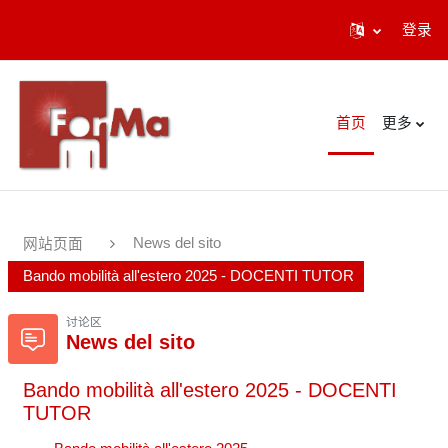
登录
跳到主要内容
首页
更多
News del sito
网站页面
Bando mobilità all'estero 2025 - DOCENTI TUTOR
讨论区
News del sito
Bando mobilità all'estero 2025 - DOCENTI
TUTOR