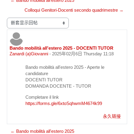
← Bando mobilità all'estero 2025
Colloqui Genitori-Docenti secondo quadrimestre →
显示模式
Bando mobilità all'estero 2025 - DOCENTI TUTOR
回帖数：0
Zanardi (a)Giovanni
-
2025年02月6日 Thursday 11:18
Bando mobilità all'estero 2025 - Aperte le
candidature
DOCENTI TUTOR
DOMANDA DOCENTE - TUTOR
Completare il link
https://forms.gle/6xtoSqhwmM4674k99
永久链接
← Bando mobilità all'estero 2025