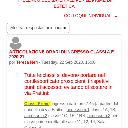
← ELENCO DEL MATERIALE PER LE PRIME DI
ESTETICA
COLLOQUI INDIVIDUALI →
Modo de visualização
ARTICOLAZIONE ORARI DI INGRESSO CLASSI A.F.
Número de respostas: 0
2020-21
por
Teresa Neri
-
Tuesday, 22 Sep 2020, 16:00
Tutte le classi si devono portare nel
cortile/porticato prospicienti i rispettivi
punti di accesso, evitando di sostare in
via Frattini:
Classi Prime
:
ingresso dalle ore 7.45 (a partire dal
cancello di via Frattini:
accesso n.1
classi 1A, 1B;
accesso n.2
classe 1C, 1E, 1RS;
accesso n.3
per
classi prime diretta alle aule 11, 12, 14, Sala
Colonne)