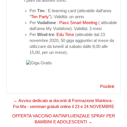
I piani da attivare sono:
Per
Tim
: E-learning card (attivabile dall’area
“
Tim Party
”). Validità: un anno
Per
Vodafone
:
Pass Smart Meeting
( attivabile
dall’area My Vodafone). Validità: 3 mesi
Per
Wind-tre
:
Edu Time
(attivabile dal 23
novembre 2020, 50 giga aggiuntivi al mese da
utilizzare da lunedì al sabato dalle 8,00 alle
15,00, per un mese).
Püsilink
← Avviso dedicato ai docenti di Formazione Mantova -
For.Ma - seminari gratuiti online il 23 e 24 NOVEMBRE
OFFERTA VACCINO ANTINFLUENZALE SPRAY PER
BAMBINI E ADOLESCENTI →