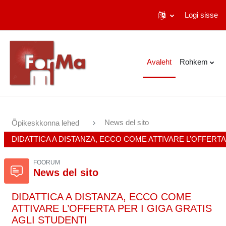
Logi sisse
Jäta vahele peasisuni
Avaleht
Rohkem
News del sito
Õpikeskkonna lehed
DIDATTICA A DISTANZA, ECCO COME ATTIVARE L’OFFERTA 
FOORUM
News del sito
DIDATTICA A DISTANZA, ECCO COME
ATTIVARE L’OFFERTA PER I GIGA GRATIS
AGLI STUDENTI