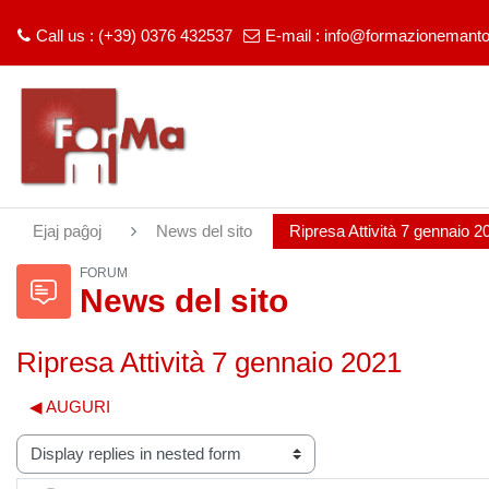
Call us : (+39) 0376 432537
E-mail :
info@formazionemantov
Salti al ĉefa enhavo
Ejaj paĝoj
News del sito
Ripresa Attività 7 gennaio 2
FORUM
News del sito
Ripresa Attività 7 gennaio 2021
◀︎ AUGURI
lay mode