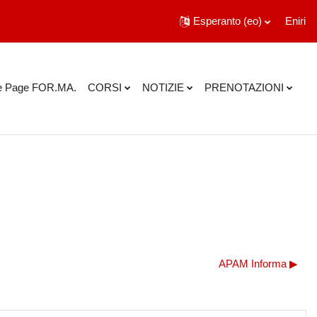
Esperanto ‎(eo)‎
Eniri
 Page FOR.MA.
CORSI
NOTIZIE
PRENOTAZIONI
APAM Informa ▶︎