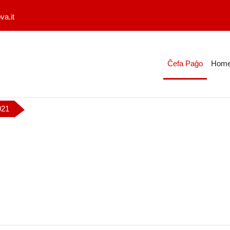
a.it
Ĉefa Paĝo
Home
021