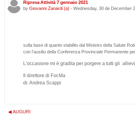
Ripresa Attività 7 gennaio 2021
Number of replies: 0
by
Giovanni Zanardi (a)
-
Wednesday, 30 de December 2
sulla base di quanto stabilito dal Ministro della Salute Ro
con l'ausilio della Conferenza Provinciale Permanente per l
L'occasione mi è gradita per porgere a tutti gli alliev
Il direttore di For.Ma
dr. Andrea Scappi
◀︎ AUGURI