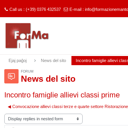
Call us : (+39) 0376 432537
E-mail :
info@formazionemantov
Salti al ĉefa enhavo
Ejaj paĝoj
News del sito
Incontro famiglie allievi clas
FORUM
News del sito
Incontro famiglie allievi classi prime
◀︎ Convocazione allievi classi terze e quarte settore Ristorazione
lay mode