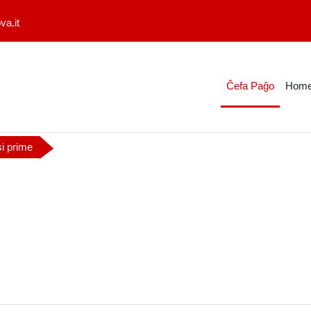
a.it
Ĉefa Paĝo
Home
si prime