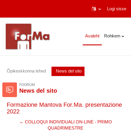
Logi sisse
Jäta vahele peasisuni
Avaleht
Rohkem
Õpikeskkonna lehed
News del sito
FOORUM
News del sito
Formazione Mantova For.Ma. presentazione
2022
← COLLOQUI INDIVIDUALI ON-LINE - PRIMO
QUADRIMESTRE