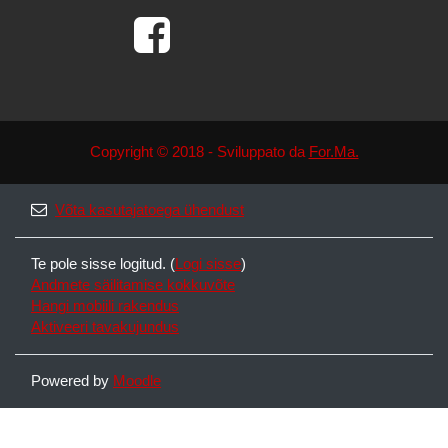
Copyright © 2018 - Sviluppato da
For.Ma.
Võta kasutajatoega ühendust
Te pole sisse logitud. (
Logi sisse
)
Andmete säilitamise kokkuvõte
Hangi mobiili rakendus
Aktiveeri tavakujundus
Powered by
Moodle