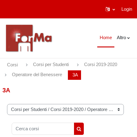
Login
Vai al contenuto principale
Home
Altro
Corsi per Studenti
Corsi 2019-2020
Corsi
Operatore del Benessere
3A
3A
Categorie di corso
Cerca corsi
Cerca corsi