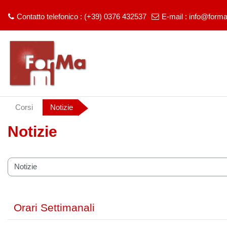
Contatto telefonico : (+39) 0376 432537
E-mail :
info@forma
Vai al contenuto principale
Corsi
Notizie
Notizie
rie di corso
Orari Settimanali