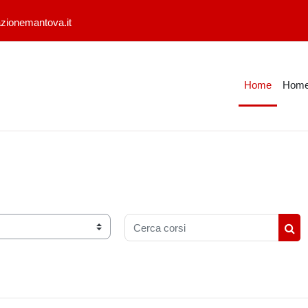
zionemantova.it
Home
Home
Cerca corsi
Cer