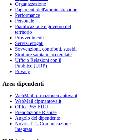
Organizzazione
Pagamenti dell'amministrazione
Performance
Personale
Pianificazione e governo del
territorio
Provvedimenti
Servizi erogati
Sovvenzioni, contributi, sussidi
Strutture sanitarie accreditate
Ufficio Relazioni con il
Pubblico (URP)
Privacy
Area dipendenti
WebMail formazionemantova.it
WebMail cfpmantova.it
Office 365 EDU
Prenotazione Risorse
Angolo del dipendente
Nuvola IT - Comunicazione
Integrata