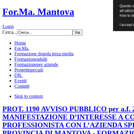
Questo si
For.Ma. Mantova
all’utili
how to d
I accept 
Login
Cerca...
Home
For.Ma.
Formazione dopo
la terza media
Formazione
adulti
Formazione
per aziende
Progetti
speciali
DIL
Eventi
Contatti
Skip to content
PROT. 1190 AVVISO PUBBLICO per a.f. 
MANIFESTAZIONE D’INTERESSE A 
PROFESSIONISTA CON L’AZIENDA S
PROVINCIA DI MANTOVA - FORMAZ