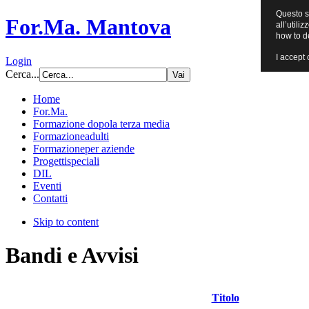
Questo si
For.Ma. Mantova
all’utili
how to d
I accept 
Login
Cerca...
Home
For.Ma.
Formazione dopo
la terza media
Formazione
adulti
Formazione
per aziende
Progetti
speciali
DIL
Eventi
Contatti
Skip to content
Bandi e Avvisi
Titolo