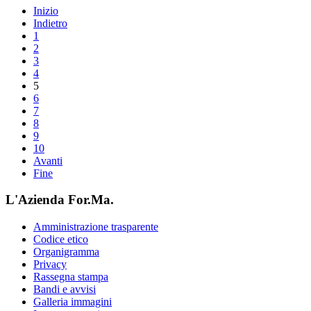
Inizio
Indietro
1
2
3
4
5
6
7
8
9
10
Avanti
Fine
L'Azienda For.Ma.
Amministrazione trasparente
Codice etico
Organigramma
Privacy
Rassegna stampa
Bandi e avvisi
Galleria immagini