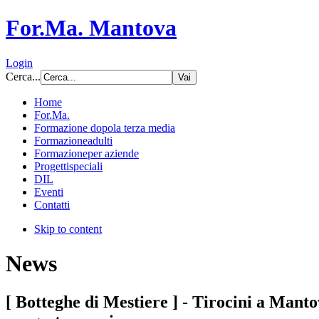
For.Ma. Mantova
Login
Cerca...
Home
For.Ma.
Formazione dopo
la terza media
Formazione
adulti
Formazione
per aziende
Progetti
speciali
DIL
Eventi
Contatti
Skip to content
News
[ Botteghe di Mestiere ] - Tirocini a Manto