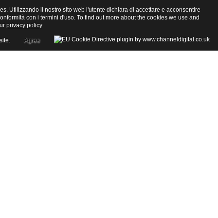
ies. Utilizzando il nostro sito web l'utente dichiara di accettare e acconsentire
in conformità con i termini d'uso. To find out more about the cookies we use and
our
privacy policy
.
site.
Agree