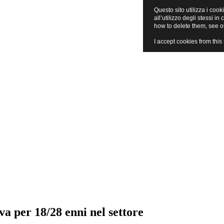
Questo sito utilizza i cook
all’utilizzo degli stessi 
how to delete them, see 
I accept cookies from this 
va per 18/28 enni nel settore