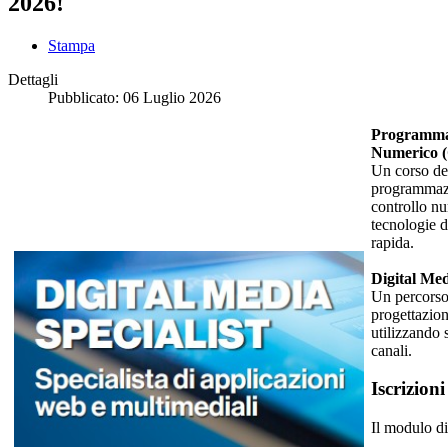
2026!
Stampa
Dettagli
Pubblicato:
06 Luglio 2026
Programmaz
Numerico 
Un corso ded
programmazi
controllo nu
tecnologie d
rapida.
Digital Med
Un percorso
progettazion
utilizzando 
canali.
Iscrizioni
Il modulo di