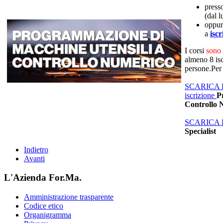
press
(dal l
oppur
a
isc
I corsi
sono 
almeno 8 isc
persone.Per 
SCARICA 
iscrizione
P
Controllo
SCARICA L
Specialist
Indietro
Avanti
L'Azienda For.Ma.
Amministrazione trasparente
Codice etico
Organigramma