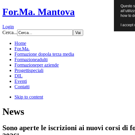
Questo si
For.Ma. Mantova
all’utili
how to d
I accept 
Login
Cerca...
Home
For.Ma.
Formazione dopo
la terza media
Formazione
adulti
Formazione
per aziende
Progetti
speciali
DIL
Eventi
Contatti
Skip to content
News
Sono aperte le iscrizioni ai nuovi corsi di