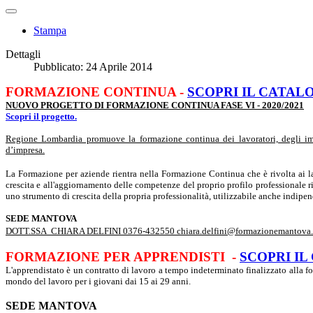
Stampa
Dettagli
Pubblicato: 24 Aprile 2014
FORMAZIONE CONTINUA -
SCOPRI IL CATAL
NUOVO PROGETTO DI FORMAZIONE CONTINUA FASE VI - 2020/2021
Scopri il progetto.
Regione Lombardia promuove la formazione continua dei lavoratori, degli impr
d’impresa.
La Formazione per aziende rientra nella Formazione Continua che è rivolta ai la
crescita e all'aggiornamento delle competenze del proprio profilo professionale r
uno strumento di crescita della propria professionalità, utilizzabile anche indipe
SEDE MANTOVA
DOTT.SSA CHIARA DELFINI 0376-432550
chiara.delfini@formazionemantova.
FORMAZIONE PER APPRENDISTI
-
SCOPRI IL
L'apprendistato è un contratto di lavoro a tempo indeterminato finalizzato alla f
mondo del lavoro per i giovani dai 15 ai 29 anni.
SEDE MANTOVA