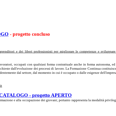
OGO
- progetto concluso
enditori e dei liberi professionisti per migliorare le competenze e sviluppare
voratori, occupati con qualsiasi forma contrattuale anche in forma autonoma, ed è
ichieste dall'evoluzione dei processi di lavoro. La Formazione Continua costituisce
ndentemente dal settore, dal momento in cui è occupato o dalle esigenze dell'impres
it
 CATALOGO - progetto APERTO
ormazione e alla occupazione dei giovani; pertanto rappresenta la modalità privileg