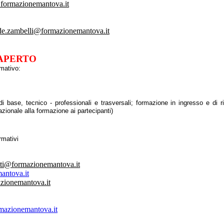
i@formazionemantova.it
de.zambelli@formazionemantova.it
 APERTO
rmativo:
 base, tecnico - professionali e trasversali; formazione in ingresso e di ri
zionale alla formazione ai partecipanti)
rmativi
tti@formazionemantova.it
antova.it
azionemantova.it
mazionemantova.it