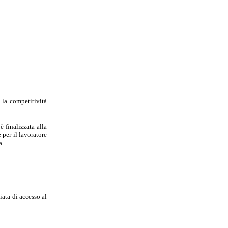
 la competitività
 finalizzata alla
 per il lavoratore
a.
iata di accesso al