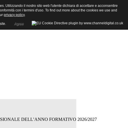
ies. Utilizzando il nostro sito web l'utente dichiara di accettare e acconsentire
in conformità con i termini d'uso. To find out more about the cookies we use and
our
privacy policy
.
site.
Agree
SSIONALE DELL’ANNO FORMATIVO 2026/2027