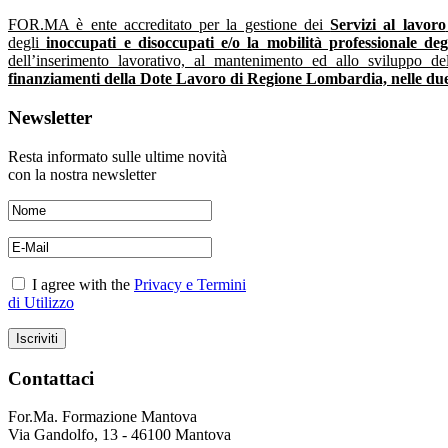
FOR.MA è ente accreditato per la gestione dei
Servizi al lavoro
degli
inoccupati e disoccupati e/o la mobilità professionale deg
dell’inserimento lavorativo, al mantenimento ed allo sviluppo de
finanziamenti della Dote Lavoro di Regione Lombardia, nelle due 
Newsletter
Resta informato sulle ultime novità
con la nostra newsletter
I agree with the
Privacy e Termini
di Utilizzo
Contattaci
For.Ma. Formazione Mantova
Via Gandolfo, 13 - 46100 Mantova