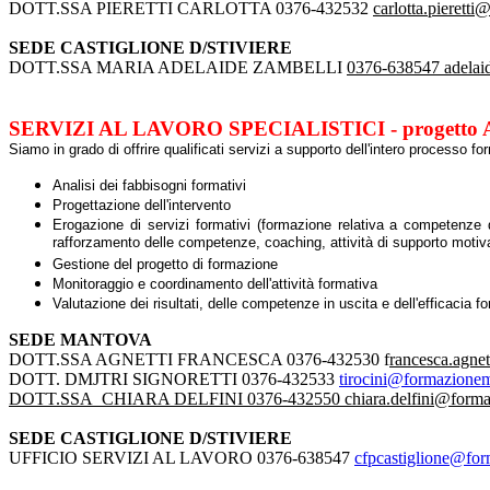
DOTT.SSA PIERETTI CARLOTTA 0376-432532
carlotta.pierett
SEDE CASTIGLIONE D/STIVIERE
DOTT.SSA MARIA ADELAIDE ZAMBELLI
0376-638547
adelai
SERVIZI AL LAVORO SPECIALISTICI - progetto
Siamo in grado di offrire qualificati servizi a supporto dell'intero processo fo
Analisi dei fabbisogni formativi
Progettazione dell'intervento
Erogazione di servizi formativi (formazione relativa a competenze di
rafforzamento delle competenze, coaching, attività di supporto motiva
Gestione del progetto di formazione
Monitoraggio e coordinamento dell'attività formativa
Valutazione dei risultati, delle competenze in uscita e dell'efficacia fo
SEDE MANTOVA
DOTT.SSA AGNETTI FRANCESCA 0376-432530 f
rancesca.agne
DOTT. DMJTRI SIGNORETTI 0376-432533
tirocini@formazionem
DOTT.SSA CHIARA DELFINI 0376-432550
chiara.delfini@form
SEDE CASTIGLIONE D/STIVIERE
UFFICIO SERVIZI AL LAVORO 0376-638547
cfpcastiglione@for