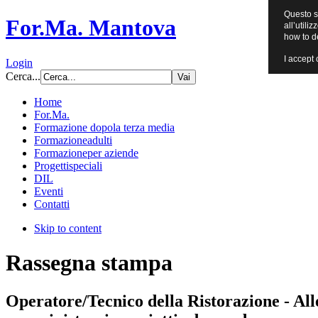
Questo si
For.Ma. Mantova
all’utili
how to d
I accept 
Login
Cerca...
Home
For.Ma.
Formazione dopo
la terza media
Formazione
adulti
Formazione
per aziende
Progetti
speciali
DIL
Eventi
Contatti
Skip to content
Rassegna stampa
Operatore/Tecnico della Ristorazione - All