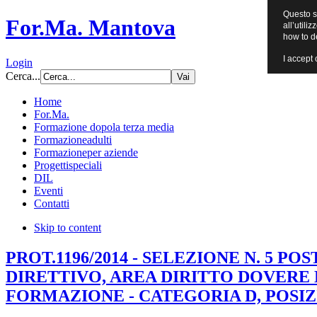
Questo si
For.Ma. Mantova
all’utili
how to d
I accept 
Login
Cerca...
Home
For.Ma.
Formazione dopo
la terza media
Formazione
adulti
Formazione
per aziende
Progetti
speciali
DIL
Eventi
Contatti
Skip to content
PROT.1196/2014 - SELEZIONE N. 5 PO
DIRETTIVO, AREA DIRITTO DOVERE 
FORMAZIONE - CATEGORIA D, POSI