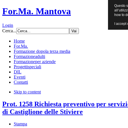
Questo si
For.Ma. Mantova
all’utili
how to d
I accept 
Login
Cerca...
Home
For.Ma.
Formazione dopo
la terza media
Formazione
adulti
Formazione
per aziende
Progetti
speciali
DIL
Eventi
Contatti
Skip to content
Prot. 1258 Richiesta preventivo per serviz
di Castiglione delle Stiviere
Stampa