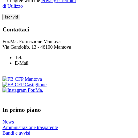
I agree with the
Privacy e Termini
di Utilizzo
Contattaci
For.Ma. Formazione Mantova
Via Gandolfo, 13 - 46100 Mantova
Tel:
+39 0376 43 25 37
E-Mail:
info@formazionemantova.it
In primo piano
News
Amministrazione trasparente
Bandi e avvisi