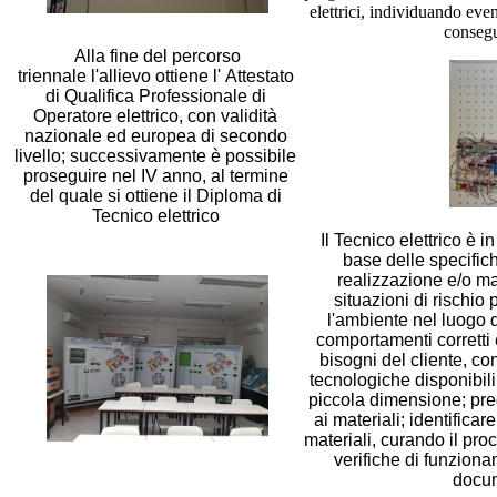
elettrici, individuando ev
consegue
Alla fine del
percorso
triennale
l'allievo ottiene l'
Attestato
di Qualifica Professionale di
Operatore elettrico
, con validità
nazionale ed europea di secondo
livello; successivamente è possibile
proseguire nel
IV anno
, al termine
del quale si ottiene il
Diploma di
Tecnico elettrico
Il Tecnico elettrico è i
base delle specifiche
realizzazione e/o ma
situazioni di rischio 
l'ambiente nel luogo 
comportamenti corretti 
bisogni del cliente, co
tecnologiche disponibili; 
piccola dimensione; pred
ai materiali; identificar
materiali, curando il pro
verifiche di funzion
docum