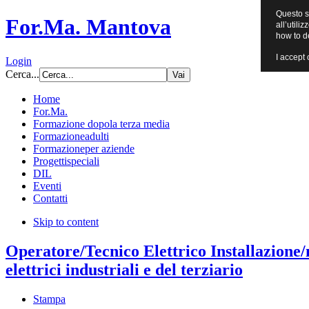
Questo si
For.Ma. Mantova
all’utili
how to d
I accept 
Login
Cerca...
Home
For.Ma.
Formazione dopo
la terza media
Formazione
adulti
Formazione
per aziende
Progetti
speciali
DIL
Eventi
Contatti
Skip to content
Operatore/Tecnico Elettrico Installazione
elettrici industriali e del terziario
Stampa