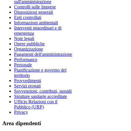
sull'amministrazione
Controlli sulle Imprese
Disposizioni generali
Enti controllati
Informazioni ambientali
Interventi straordinari e di
emergenza
Note legali
Opere pubbliche
Organizzazione
Pagamenti dell'amministrazione
Performance
Personale
Pianificazione e governo del
territorio
Provvedimenti
Servizi erogati
Sovvenzioni, contributi, sussidi
Strutture sanitarie accreditate
Ufficio Relazioni con il
Pubblico (URP)
Privacy
Area dipendenti