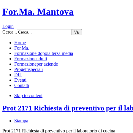
For.Ma. Mantova
Login
Cerca...
Home
For.Ma.
Formazione dopo
la terza media
Formazione
adulti
Formazione
per aziende
Progetti
speciali
DIL
Eventi
Contatti
Skip to content
Prot 2171 Richiesta di preventivo per il la
Stampa
Prot 2171 Richiesta di preventivo per il laboratorio di cucina