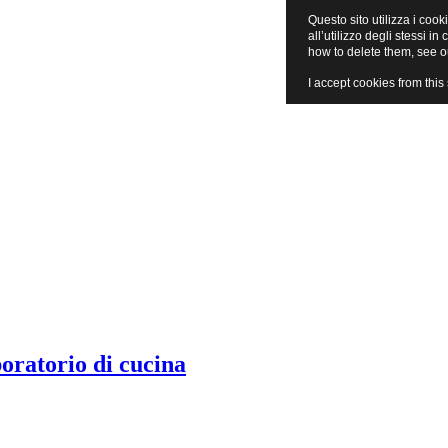
Questo sito utilizza i cook
all’utilizzo degli stessi 
how to delete them, see 
I accept cookies from this 
boratorio di cucina