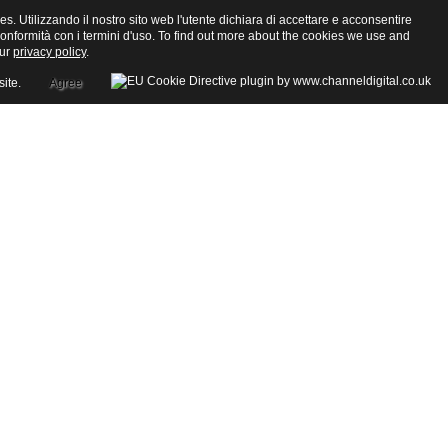
ies. Utilizzando il nostro sito web l'utente dichiara di accettare e acconsentire
in conformità con i termini d'uso. To find out more about the cookies we use and
our
privacy policy
.
site.
Agree